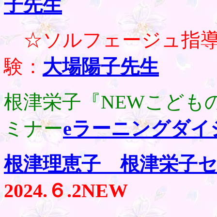
子先生
☆ソルフェージュ指導
験：
大場陽子先生
根津栄子『NEWこども
ミナー
eラーニングダイ
根津理恵子 根津栄子
2024.
６.2
NEW