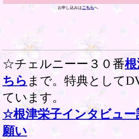
お申し込みは
こちら
へ
☆チェルニーー３０番
根
ちら
まで。特典としてD
ています。
☆根津栄子インタビュー
願い