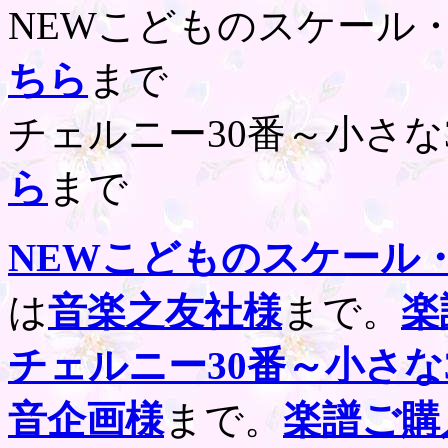
NEWこどものスケール
ちら
まで
チェルニー30番～小さな
ら
まで
NEWこどものスケール
は
音楽之友社様
まで。
楽
チェルニー30番～小さな
音企画様
まで。
楽譜ご購