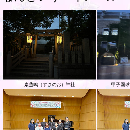
素盞嗚（すさのお）神社
甲子園球