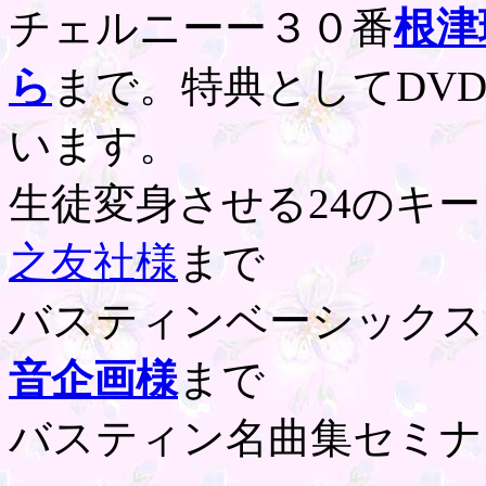
チェルニーー３０番
根津
ら
まで。特典としてDV
います。
生徒変身させる24のキ
之友社様
まで
バスティンベーシックス
音企画様
まで
バスティン名曲集セミナ