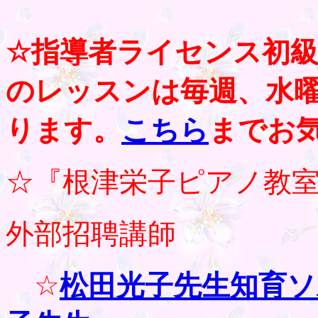
☆指導者ライセンス初
のレッスンは毎週、水
ります。
こちら
までお
☆『根津栄子ピアノ教
外部招聘講師
☆
松田光子先生知育ソ