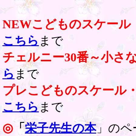
NEWこどものスケール
こちら
まで
チェルニー30番～小さ
ら
まで
プレこどものスケール
こちら
まで
◎
「
栄子先生の本
」のペ