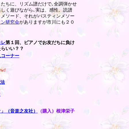
たちに、リズム譜だけで､全調弾かせ
しく遊びながら､実は、感性、読譜
きメソード、それがバスティンメソー
ィン研究会
がありますが市川にも２０
コレ
第１回、ピアノでお友だちに負け
たらいい？？
見コーナー
ew!
魔法
性
オ」（音楽之友社）
（購入）根津栄子