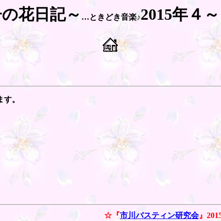
子の花日記～
2015年４
…ときどき音楽♪
ます。
☆『
市川バスティン研究会
』
201