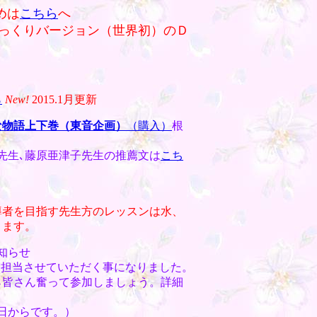
めは
こちら
へ
っくりバージョン（世界初）のＤ
ら
New!
2015.1月更新
さな物語上下巻（東音企画）
（購入）
根
先生､藤原亜津子先生の推薦文は
こち
導者を目指す先生方のレッスンは水、
ります。
お知らせ
担当させていただく事になりました。
ら皆さん奮って参加しましょう。詳細
2日からです。）