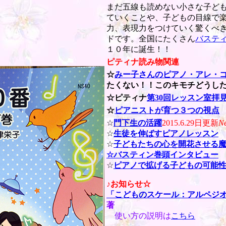
まだ五線も読めない小さな子ども
ていくことや、子どもの目線で楽
力、表現力をつけていく驚くべ
ドです。全国にたくさん
バステ
１０年に誕生！！
ピティナ読み物関連
☆
みー子さんのピアノ・アレ・
たくない！！このキモチどうし
☆ピティナ
第30回レッスン室拝
☆
ピアニストが育つ３つの視点
☆
門下生の活躍
2015.6.29日更新
N
☆
生徒を伸ばすピアノレッスン
☆
子どもたちの心を開花させる
☆バスティン巻頭インタビュー
☆
ピアノで拡げる子どもの可能
♪お知らせ☆
「こどものスケール：アルペジ
著
使い方の説明は
こちら