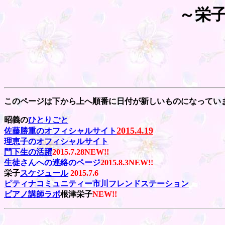
～栄
このページは下から上へ順番に日付が新しいものになってい
昭義の
ひとりごと
2015.4.19
佐藤勝重のオフィシャルサイト
理恵子のオフィシャルサイト
門下生の活躍
2015.7.28
NEW!!
生徒さんへの連絡のページ
2015.8.3
NEW!!
栄子
スケジュール
2015.7.6
ピティナコミュニティー市川フレンドステーション
ピアノ講師ラボ
根津栄子
NEW!!