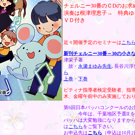
チェルニー30番のＣDのお求
演奏は根津理恵子→ 特典ゆ
ＶＤ付き
近々開催予定のセミナーは
こち
新刊チェルニー30番～30の小
津栄子著
故・
永瀬まゆみ先生
､長谷川淳
ら
上巻
・
下巻
ピティナ指導者検定受験者、指
木、金曜午前中のみ実施してお
第6回日本バッハコンクールの
今年は、千葉地区予選II を
バッハは大変勉強になりますか
は
こちら
をご覧下さい。
お申込先は
こちら
（申込は10月