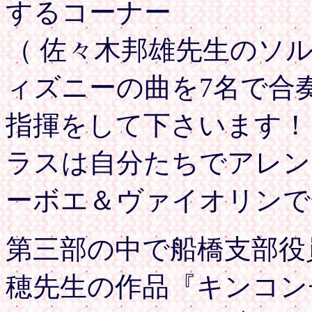
するコーナー
（ 佐々木邦雄先生のソ
ィズニーの曲を7名で合
指揮をして下さいます！
ラスは自分たちでアレン
ーボエ＆ヴァイオリンで
第三部の中で船橋支部役
穂先生の作品『キンコン