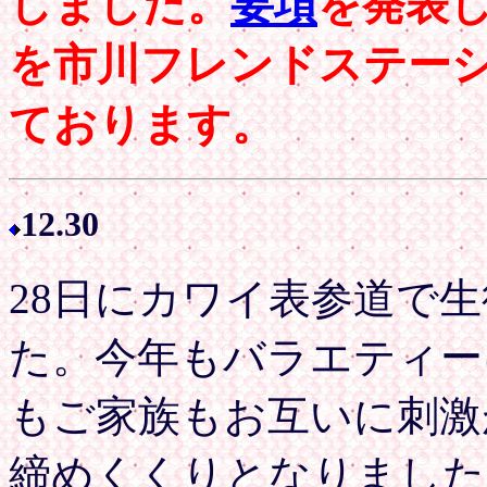
しました。
要項
を発表
を市川フレンドステー
ております。
12.
30
28日にカワイ表参道で
た。今年もバラエティー
もご家族もお互いに刺激
締めくくりとなりました