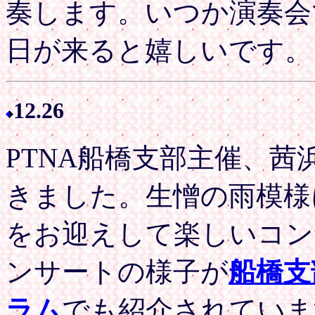
奏します。いつか演奏会
日が来ると嬉しいです。
12.2
6
PTNA船橋支部主催、
きました。生憎の雨模様
をお迎えして楽しいコン
ンサートの様子が
船橋支
ラム
でも紹介されていま