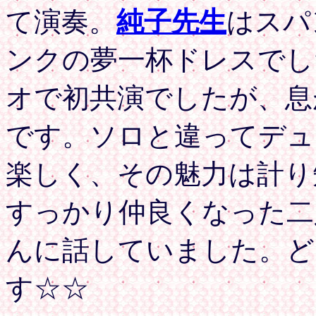
て演奏。
純子先生
はスパ
ンクの夢一杯ドレスでし
オで初共演でしたが、息
です。ソロと違ってデュ
楽しく、その魅力は計り
すっかり仲良くなった二
んに話していました。ど
す☆☆