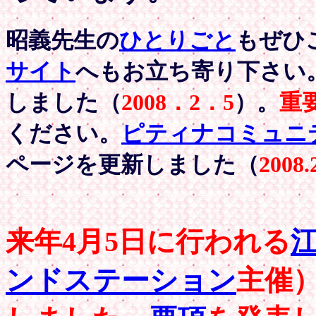
昭義先生の
ひとりごと
もぜひ
サイト
へもお立ち寄り下さい
しました（
2008．2．5
）。
重
くだ
さい。
ピティナコミュニ
ページを更新しました（
2008
来年4月5日に行われる
ンドステーション
主催