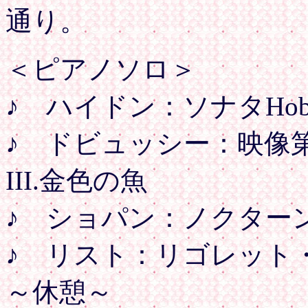
通り。
＜ピアノソロ＞
♪ ハイドン：ソナタHob
♪ ドビュッシー：映像
III.金色の魚
♪ ショパン：ノクターン O
♪ リスト：リゴレット
～休憩～