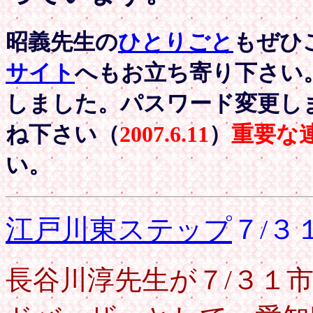
昭義先生の
ひとりごと
もぜひ
サイト
へもお立ち寄り下さい
しました。パスワード変更し
ね下さい（
2007.
6.11
）
重要な
い。
江戸川東ステップ
７/３
長谷川淳先生が７/３１