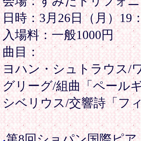
会場：すみだトリフォニ
日時：3月26日（月）19：
入場料：一般1000円
曲目：
ヨハン・シュトラウス/
グリーグ/組曲「ペール
シベリウス/交響詩「フ
第8回ショパン国際ピアノコ