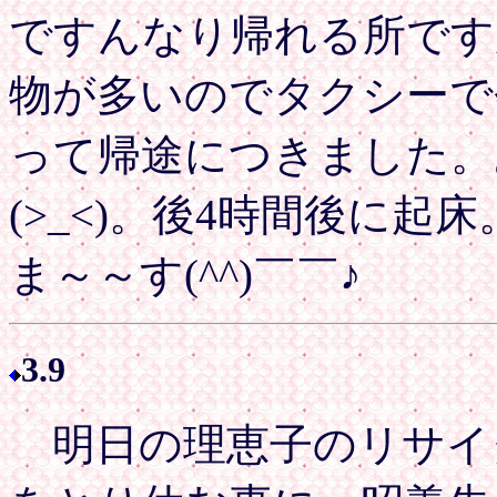
ですんなり帰れる所です
物が多いのでタクシーで
って帰途につきました。
(>_<)。後4時間後に
ま～～す(^^)￣￣♪
3.9
明日の理恵子のリサイ