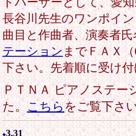
ドバーザーとして、愛知
長谷川先生のワンポイン
曲目と作曲者、演奏者氏
テーション
までＦＡＸ（04
下さい。先着順に受け付
ＰＴＮＡ ピアノステー
た。
こちら
をご覧下さ
3.31