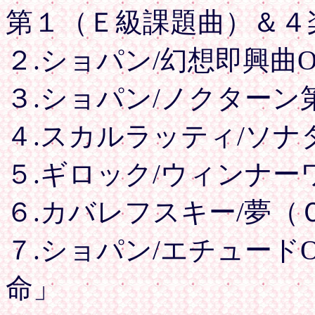
第１（Ｅ級課題曲）＆４
２.ショパン/幻想即興曲Op
３.ショパン/ノクターン第1
４.スカルラッティ/ソナ
５.ギロック/ウィンナ
６.カバレフスキー/夢（
７.ショパン/エチュードOp
命」