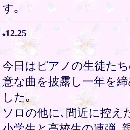
す｡
12.25
今日はピアノの生徒たち
意な曲を披露し一年を締
した｡
ソロの他に､間近に控え
小学生と高校生の連弾､