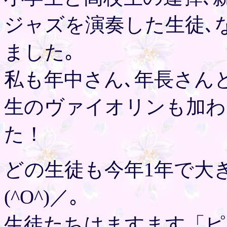
ジャズを演奏した生徒､
ました｡
私も年中さん､年長さん
生のヴァイオリンも加わ
た！
どの生徒も今年1年で大
(^O^)／｡
生徒たちはますます「ピ