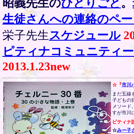
昭義先生の
ひとりごと
。
生徒さんへの連絡のペー
栄子先生
スケジュール
2
ピティナコミュニティー
201
3.1.23
new
☆『
市川
まだ五線
子どもの
メソード
すが市川
ピティナ
☆
みー子