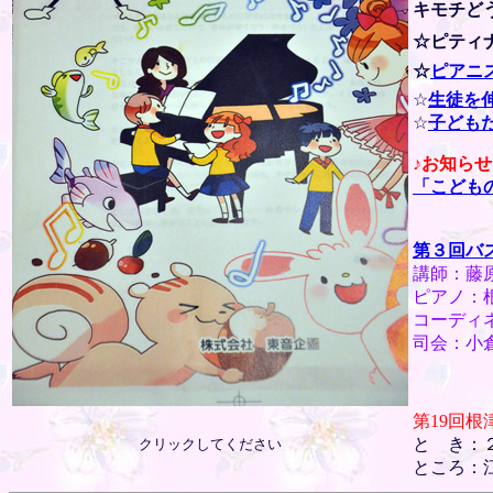
キモチど
☆ピティ
☆
ピアニ
☆
生徒を
☆
子ども
♪お知ら
「こども
201
第３回バ
講師：藤
ピアノ：
コーディ
司会：小
第19回
と き：２0
クリックしてください
ところ：