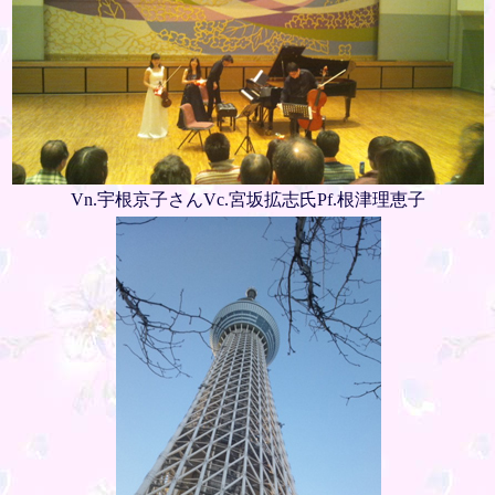
Vn.宇根京子さんVc.宮坂拡志氏Pf.根津理恵子