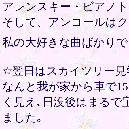
アレンスキー・ピアノト
そして、アンコールはク
私の大好きな曲ばかりで
☆翌日はスカイツリー見
なんと我が家から車で1
く見え､日没後はまるで
ました｡