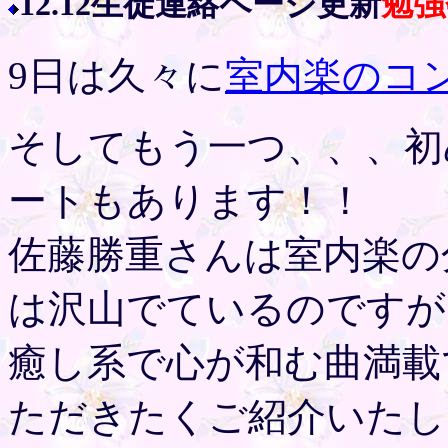
12.12生徒連絡ページ更新
勉強
9日は久々に
室内楽のコ
そしてもう一つ、、、初
ートもあります！！
佐藤勝重さんは室内楽の
は沢山でているのですが
癒し系で心が和む曲満載
ただきたくご紹介いたし