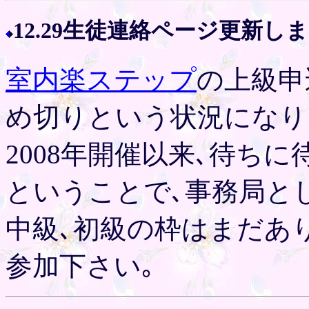
12.29生徒連絡ページ更新し
室内楽ステップ
の上級申
め切りという状況になり
2008年開催以来､待ち
ということで､事務局と
中級､初級の枠はまだあ
参加下さい｡