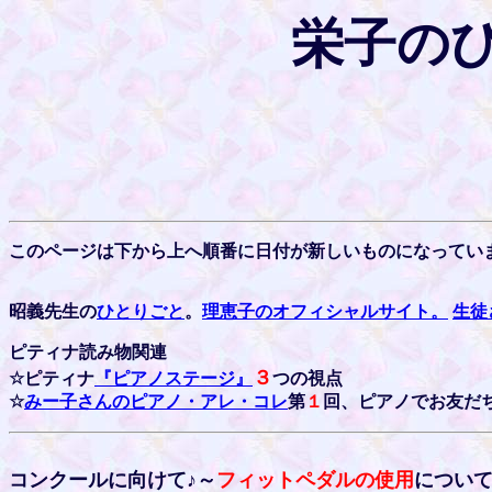
栄子のひ
このページは下から上へ順番に日付が新しいものになって
昭義先生の
ひとりごと
。
理恵子のオフィシャルサイト。
生徒
ピティナ読み物関連
３
☆ピティナ
『ピアノステージ』
つの視点
☆
みー子さんのピアノ・アレ・コレ
第
１
回、ピアノでお友だ
コンクールに向けて♪～
フィットペダルの使用
につい