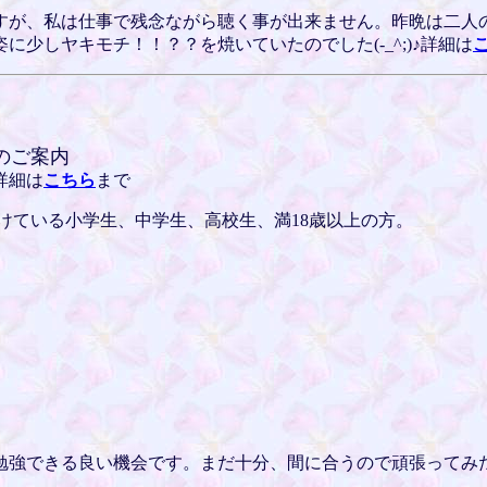
すが、私は仕事で残念ながら聴く事が出来ません。昨晩は二人
少しヤキモチ！！？？を焼いていたのでした(-_^;)♪詳細は
のご案内
詳細は
こちら
まで
けている小学生、中学生、高校生、満18歳以上の方。
勉強できる良い機会です。まだ十分、間に合うので頑張ってみ