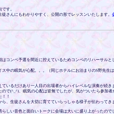
旬です。
生徒さんにもわかりやすく、公開の形でレッスンいたします。
はコンペ予選を間近に控えているためコンペのリハーサルとし
イス中の眠気が心配。。。（同じホテルにお泊まりのS野先生
えているだけあり一人目の出場者からハイレベルな演奏が続き
ので(^_^)、眠気の心配は皆無でしたが、気がついたら参加
た！！
から、生徒さんを大切に育てていらっしゃる様子が伝わってき
晴らしい音色と面白いトークに会場は大いに盛り上がったので