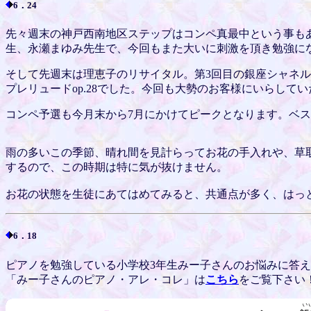
6．24
先々週末の神戸西南地区ステップはコンペ真最中という事も
生、永瀬まゆみ先生で、今回もまた大いに刺激を頂き勉強に
そして先週末は理恵子のリサイタル。第3回目の銀座シャネルでの
プレリュードop.28でした。今回も大勢のお客様にいらし
コンペ予選も今月末から7月にかけてピークとなります。ベ
雨の多いこの季節、晴れ間を見計らってお花の手入れや、草
するので、この時期は特に気が抜けません。
お花の状態を生徒にあてはめてみると、共通点が多く、はっ
6．18
ピアノを勉強している小学校3年生みー子さんのお悩みに答
「みー子さんのピアノ・アレ・コレ」は
こちら
をご覧下さい