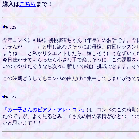
購入は
こちら
まで！
6．29
今年コンペにA1級に初挑戦Kちゃん（年長）のお話です。
ませんが。。。』と申し訳なさそうにお母様。前回レッスン
ょうね！！と私がリクエストしたら、嬉しそうにうなずいて
今日聴かせてもらったら小さな手で楽しそうに、この課題を
いのでやりたそうなら次々に新しい課題に挑戦できます。そ
この時期どうしてもコンペの曲だけに集中してしまいがちで
6．27
「みー子さんのピアノ・アレ・コレ」
は、コンペのこの時期
たのですが、よく見るとみー子さんの目の表情がひとつ一つ
いと思います！！