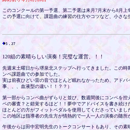
このコンクールの第一予選、第二予選は来月7月末から8月上
この予選に向けて、課題曲の練習の仕方やコツなど、小さな
5．27
120組の素晴らしい演奏！完璧な運営、！！
先週末土曜日から堺泉北ステップへ行ってきました。この時期
ンペ課題曲での参加でした。
実は前夜ひどい雷の音でほとんど眠れなかったため、アドバ
事、、、血液型の違い！！？？）
第一部からコンペ曲がずらりと並び、数週間後にコンペを控
ペの審査？と錯覚するほど！！夢中でアドバイスを書き続けた
ほとんどの方がフィットペダルを使用してくださっていまし
この地区は指導者の先生方が情熱的で一人一人の演奏の随所
午後からは田中宏明先生のトークコンサートもあり、その素