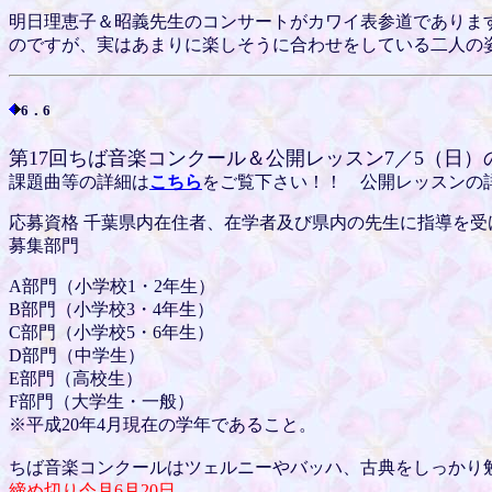
明日理恵子＆昭義先生のコンサートがカワイ表参道でありま
のですが、実はあまりに楽しそうに合わせをしている二人の姿に
6．6
第17回ちば音楽コンクール＆公開レッスン7／5（日）
課題曲等の詳細は
こちら
をご覧下さい！！ 公開レッスンの
応募資格 千葉県内在住者、在学者及び県内の先生に指導を受
募集部門
A部門（小学校1・2年生）
B部門（小学校3・4年生）
C部門（小学校5・6年生）
D部門（中学生）
E部門（高校生）
F部門（大学生・一般）
※平成20年4月現在の学年であること。
ちば音楽コンクールはツェルニーやバッハ、古典をしっかり
締め切り今月6月20日