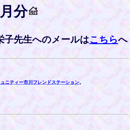
6月分
栄子先生へのメールは
こちら
へ
ミュニティー市川フレンドステーション
。