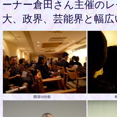
ーナー倉田さん主催のレ
大、政界、芸能界と幅広
開演10分前
根津理恵