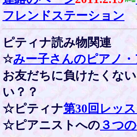
フレンドステーション
ピティナ読み物関連
☆
みー子さんのピアノ・
お友だちに負けたくない
い？？
☆ピティナ
第30回レッ
☆ピアニストへの
３
つ
の