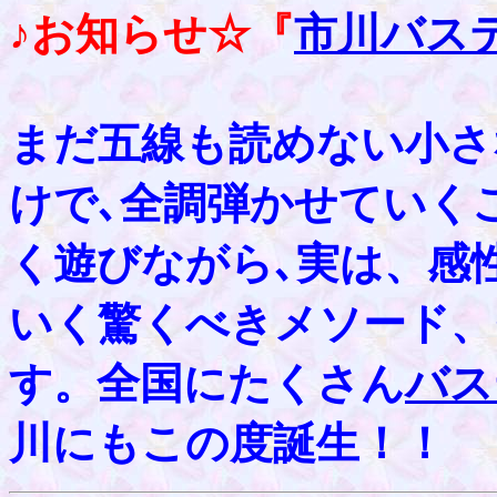
♪お知らせ☆『
市川バス
まだ五線も読めない小さ
けで､全調弾かせていく
く遊びながら､実は、感
いく驚くべきメソード、
す。全国にたくさん
バス
川にもこの度誕生！！