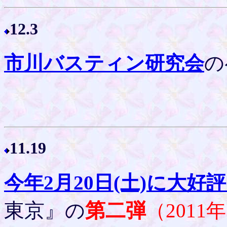
12.3
市川バスティン研究会
の
11.19
今年2月20日(土)に大好
東京』
第二弾
の
（201