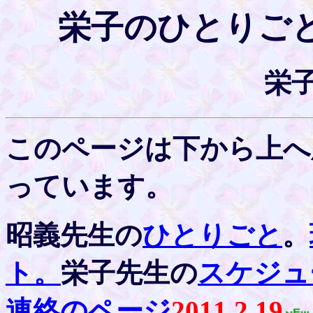
栄子のひとりごと2
栄
このページは下から上へ
っています。
昭義先生の
ひとりごと
。
ト。
栄子先生の
スケジュ
連絡のページ
2011.2.19