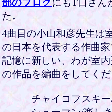
部のブログ
にもT口さん
た。
4曲目の小山和彦先生は
の日本を代表する作曲家
記憶に新しい、わが室内
の作品を編曲をしてくだ
チャイコフスキー/