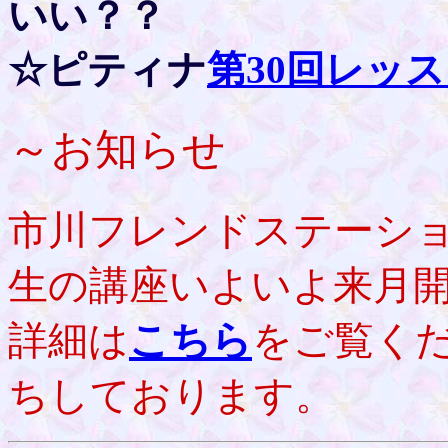
いい？？
☆ピティナ
第30回レッ
～お知らせ
市川フレンドステーシ
生の講座いよいよ来月
詳細は
こちら
をご覧く
ちしております。