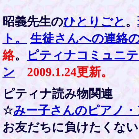
昭義先生の
ひとりごと
。
ト。
生徒さんへの連絡
絡
。
ピティナコミュニテ
ン
2009.1.24更新。
ピティナ読み物関連
☆
みー子さんのピアノ・
お友だちに負けたくない