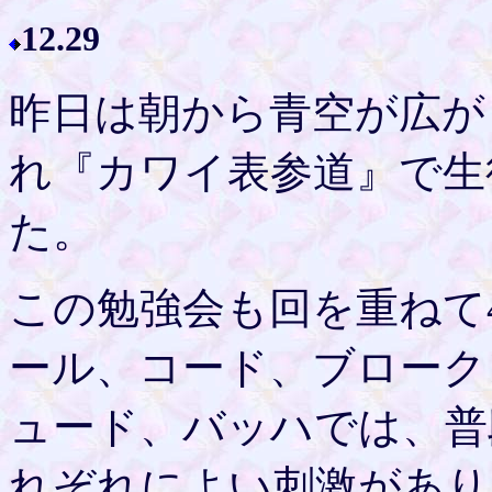
12.29
昨日は朝から青空が広が
れ『カワイ表参道』で生
た。
この勉強会も回を重ねて
ール、コード、ブローク
ュード、バッハでは、普
れぞれによい刺激があり