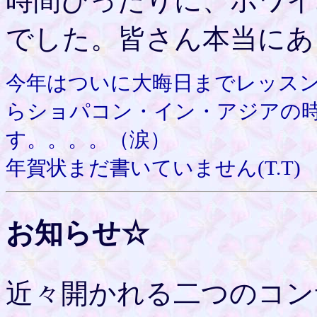
時間ぴったりに、ホワイ
でした。皆さん本当にあ
今年はついに大晦日までレッスンす
らショパコン・イン・アジアの
す。。。。（涙）
年賀状まだ書いていません(T.T)
お知らせ☆
近々開かれる二つのコン