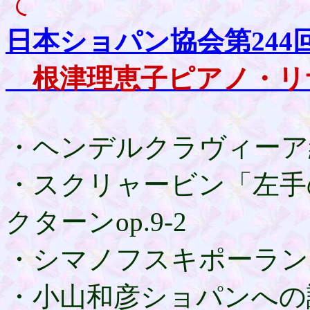
て
日本ショパン協会第24
根津理恵子ピアノ・リ
・ヘンデルクラヴィーア
・スクリャービン「左手
クターンop.9-2
・シマノフスキポーランド
・小山和彦ショパンへの