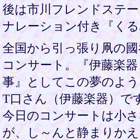
後は市川フレンドステー
ナレーション付き『くる
全国から引っ張り凧の國
コンサート。『伊藤楽器
事』としてこの夢のよう
T口さん（伊藤楽器）で
今日のコンサートは小さ
が、し～んと静まりかえ