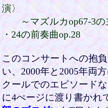
演〉
～マズルカop67-3
・24の前奏曲op.28
このコンサートへの抱負
い、2000年と2005
クールでのエピソードな
に4ぺージに渡り書かれ