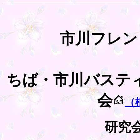
市川フレン
ちば・市川バステ
会
（
研究