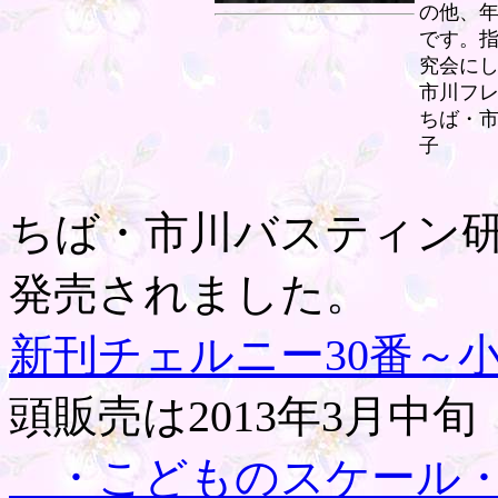
の他、
です。指
究会に
市川フ
ちば・
ちば・市川バスティン
発売されました。
新刊チェルニー30番～小
頭販売は2013年3月中旬
＿・こどものスケール