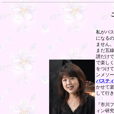
私がバス
になるの
ません
まだ五
譜だけで
で楽しく
をつけ
ンメソ
バステ
かせて
して行
『市川フ
ィン研