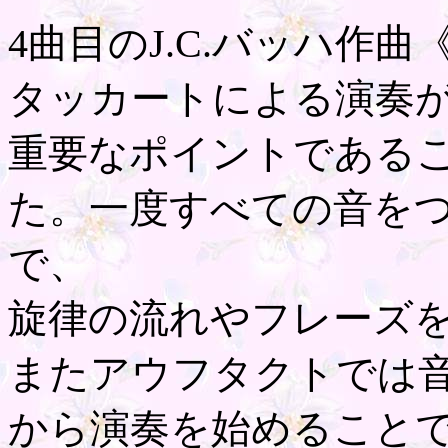
4曲目のJ.C.バッハ作
タッカートによる演奏
重要なポイントである
た。一度すべての音を
で、
旋律の流れやフレーズ
またアウフタクトでは
から演奏を始めること