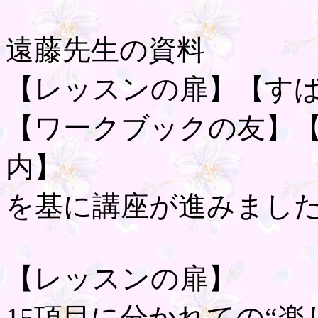
遠藤先生の資料
【レッスンの扉】【す
【ワークブックの友】
内】
を基に講座が進みまし
【レッスンの扉】
15項目に分かれての“