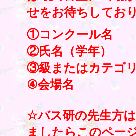
せをお待ちしてお
①コンクール名
②氏名（学年）
③級またはカテゴ
④会場名
☆バス研の先生方
ましたらこのペー