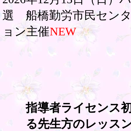
選 船橋勤労市民セン
ョン主催
NEW
指導者ライセンス
る先生方のレッス