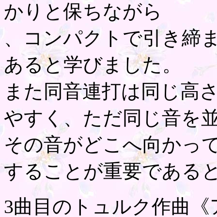
かりと保ちながら
、コンパクトで引き締
あると学びました。
また同音連打は同じ高
やすく、ただ同じ音を
その音がどこへ向かっ
することが重要である
3曲目のトュルク作曲《