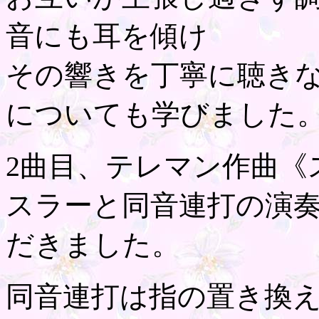
音にも耳を傾け
その響きを丁寧に聴き
についても学びました
2曲目、テレマン作曲《
スラーと同音連打の演
だきました。
同音連打は指の置き換