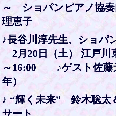
～ ショパンピアノ協奏
理恵子
♪長谷川淳先生、ショ
2月20日（土） 江戸川
～16:00 ♪ゲスト佐
年）
♪ “輝く未来” 鈴木聡
サート