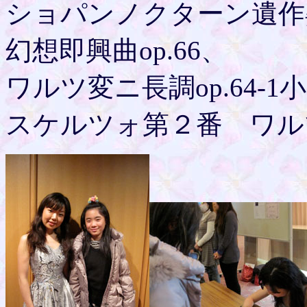
ショパンノクターン遺作
幻想即興曲op.66、
ワルツ変ニ長調op.64-1小
スケルツォ第２番 ワルツo