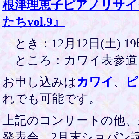
根津理恵子ピアノリサイ
たちvol.9』
とき：12月12日(土) 1
ところ：カワイ表参道
お申し込みは
カワイ
、
ピ
れでも可能です。
上記のコンサートの他、
発表会、2月末ショパン