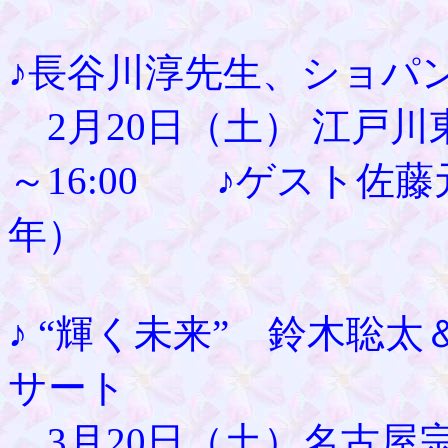
♪長谷川淳先生、ショ
2月20日（土） 江戸川東
～16:00 ♪ゲスト佐
年）
♪ “輝く未来” 鈴木聡
サート
3月20日（土）名古屋宗