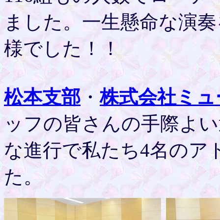
ました。一生懸命な演奏
様でした！！
松本支部
・
株式会社ミュ
ッフの皆さんの手際よい
な進行で私たち4名のア
た。