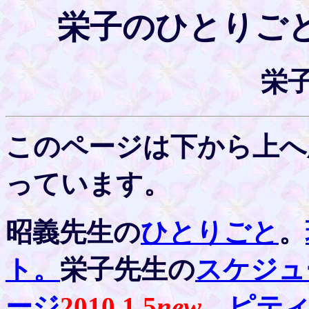
栄子のひとりごと2
栄
このページは下から上へ
っています。
昭義先生の
ひとりごと
。
ト。
栄子先生の
スケジュ
ージ
2010.1.5
new
ピテ