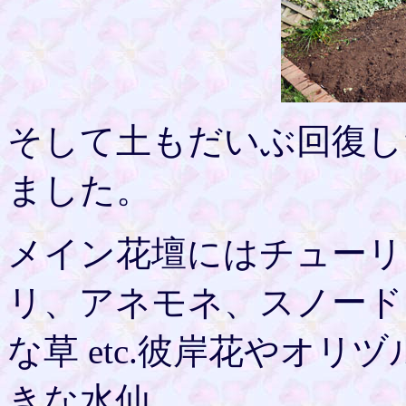
そして土もだいぶ回復し
ました。
メイン花壇にはチューリ
リ、アネモネ、スノード
な草 etc.彼岸花やオ
きな水仙。