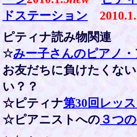
ドステーション
2010.1
ピティナ読み物関連
☆
みー子さんのピアノ・
お友だちに負けたくない
い？？
☆ピティナ
第30回レッ
☆ピアニストへの
３
つ
の