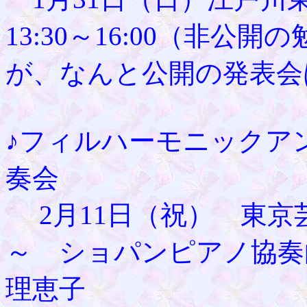
13:30～16:00（非
が、なんと公開の発表会
♪フィルハーモニックア
奏会
2月11日（祝） 東京芸
～ ショパンピアノ協奏
理恵子