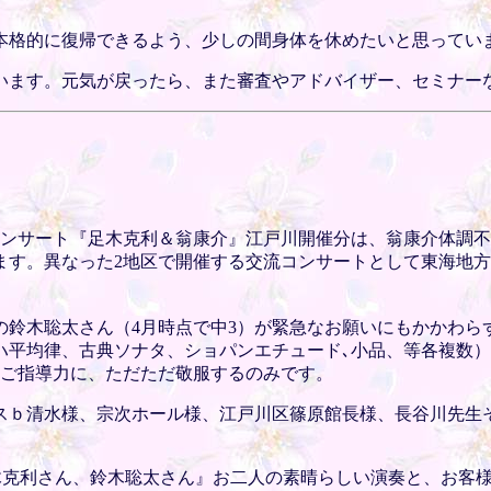
本格的に復帰できるよう、少しの間身体を休めたいと思ってい
います。元気が戻ったら、また審査やアドバイザー、セミナー
コンサート『足木克利＆翁康介』江戸川開催分は、翁康介体調
ます。異なった2地区で開催する交流コンサートとして東海地方
の鈴木聡太さん（4月時点で中3）が緊急なお願いにもかかわ
ハ平均律、古典ソナタ、ショパンエチュード､小品、等各複数
なご指導力に、ただただ敬服するのみです。
スｂ清水様、宗次ホール様、江戸川区篠原館長様、長谷川先生
足木克利さん、鈴木聡太さん』お二人の素晴らしい演奏と、お客