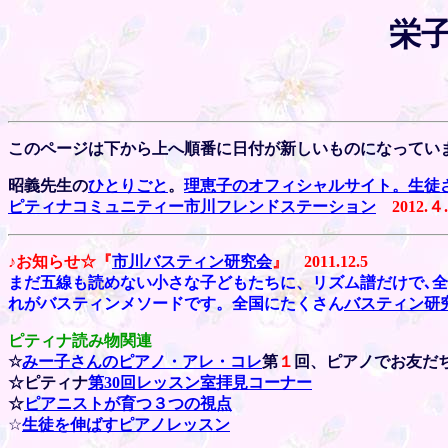
栄子
このページは下から上へ順番に日付が新しいものになってい
昭義先生の
ひとりごと
。
理恵子のオフィシャルサイト。
生徒
ピティナコミュニティー市川フレンドステーション
201
2.４.
♪お知らせ☆『
市川バスティン研究会
』
2011.12.5
まだ五線も読めない小さな子どもたちに、リズム譜だけで､
れがバスティンメソードです。全国にたくさん
バスティン研
ピティナ読み物関連
☆
みー子さんのピアノ・アレ・コレ
第
１
回、ピアノでお友だ
☆ピティナ
第30回レッスン室拝見コーナー
☆
ピアニストが育つ３つの視点
☆
生徒を伸ばすピアノレッスン