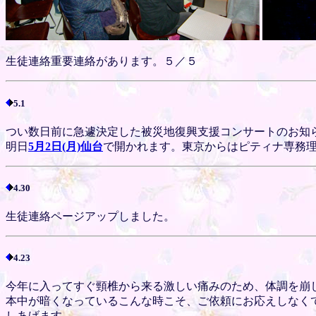
生徒連絡重要連絡があります。５／５
5.1
つい数日前に急遽決定した被災地復興支援コンサートのお知
明日
5月2日(月)仙台
で開かれます。東京からはピティナ専務
4.30
生徒連絡ページアップしました。
4.23
今年に入ってすぐ頸椎から来る激しい痛みのため、体調を崩
本中が暗くなっているこんな時こそ、ご依頼にお応えしなく
しあげます。