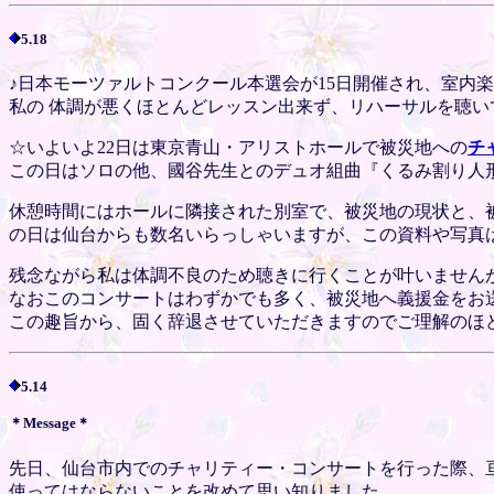
5.18
♪日本モーツァルトコンクール本選会が15日開催され、室内
私の 体調が悪くほとんどレッスン出来ず、リハーサルを聴
☆いよいよ22日は東京青山・アリストホールで被災地への
チ
この日はソロの他、國谷先生とのデュオ組曲『くるみ割り人
休憩時間にはホールに隣接された別室で、被災地の現状と、
の日は仙台からも数名いらっしゃいますが、この資料や写真
残念ながら私は体調不良のため聴きに行くことが叶いません
なおこのコンサートはわずかでも多く、被災地へ義援金をお
この趣旨から、固く辞退させていただきますのでご理解のほ
5.14
＊Message＊
先日、仙台市内でのチャリティー・コンサートを行った際、
使ってはならないことを改めて思い知りました。