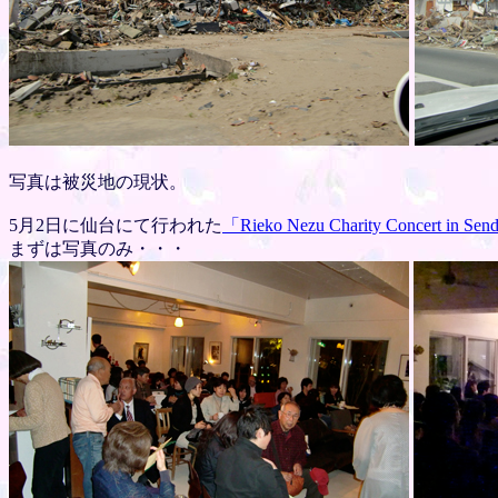
写真は被災地の現状。
5月2日に仙台にて行われた
「Rieko Nezu Charity Concert in Sen
まずは写真のみ・・・