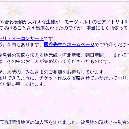
楽や合わせ物が大好きな生徒が、モーツァルトのピアノトリオを
いてあげることさえ出来なかったのですが、本当によく頑張って
ャリティーコンサート
です。
形』全曲もあります。
國谷先生もホームページ
でご紹介くださ
被災者の苦悩を伝える地元紙（河北新報、朝日新聞）、また様
は、その中のお一人が集め送ってくださったものです。
が、大勢の、みなさまのご参加をお待ちしています。
送りできるように、チケット作成を省略させていただいておりま
どお願い申しあげます。
亘理町荒浜地区の知人宅を訪れました。被災地の現状と被災者