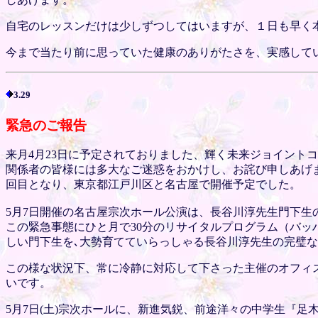
自宅のレッスンだけは少しずつしてはいますが、１日も早く
今まで当たり前に思っていた健康のありがたさを、実感して
3.29
緊急のご報告
来月4月23日に予定されておりました、輝く未来ジョイント
関係者の皆様には多大なご迷惑をおかけし、お詫び申しあげ
回目となり、東京都江戸川区と名古屋で開催予定でした。
5月7日開催の名古屋宗次ホール公演は、長谷川淳先生門下生
この緊急事態にひと月で30分のリサイタルプログラム（バッ
しい門下生を､大勢育てていらっしゃる長谷川淳先生の完璧
この様な状況下、常に冷静に対応して下さった主催のオフィ
いです。
5月7日(土)宗次ホールに、新進気鋭、前途洋々の中学生『