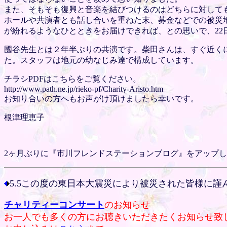
また、そもそも復興と音楽を結びつけるのはどちらに対して
ホールや共演者とも話し合いを重ねた末、募金などでの被災
が紛れるようなひとときをお届けできれば、との思いで、2
國谷先生とは２年半ぶりの共演です。柴田さんは、すぐ近く
た。スタッフは地元の幼なじみ達で構成しています。
チラシPDFはこちらをご覧ください。
http://www.path.ne.jp/rieko-pf/Charity-Aristo.htm
お知り合いの方へもお声がけ頂けましたら幸いです。
根津理恵子
2ヶ月ぶりに『市川フレンドステーションブログ』をアップ
5.5この度の東日本大震災により被災された皆様に
チャリティーコンサート
のお知らせ
お一人でも多くの方にお聴きいただきたくお知らせ致