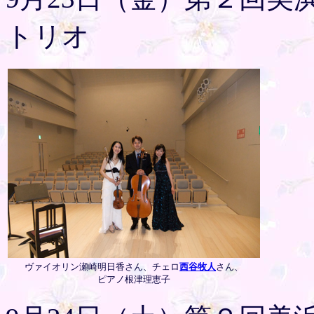
トリオ
ヴァイオリン瀬崎明日香さん、チェロ
西谷牧人
さん、
ピアノ根津理恵子