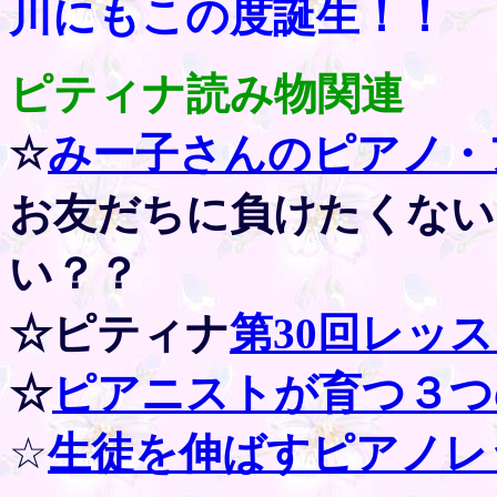
川にもこの度誕生！！
ピティナ読み物関連
☆
みー子さんのピアノ・
お友だちに負けたくない
い？？
☆ピティナ
第30回レッ
☆
ピアニストが育つ３つ
☆
生徒を伸ばすピアノレ