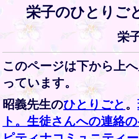
栄子のひとりごと
栄
このページは下から上へ
っています。
昭義先生の
ひとりごと
。
ト。
生徒さんへの連絡の
ピティナコミュニティー