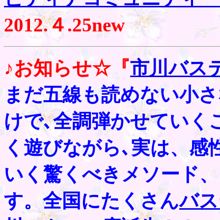
201
2.４.25
new
♪お知らせ☆『
市川バス
まだ五線も読めない小さ
けで､全調弾かせていく
く遊びながら､実は、感
いく驚くべきメソード、
す。全国にたくさん
バス