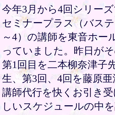
今年3月から4回シリー
セミナープラス（バステ
～4）の講師を東音ホー
っていました。昨日がそ
第1回目を二本柳奈津子
生、第3回、4回を藤原
講師代行を快くお引き受
しいスケジュールの中を