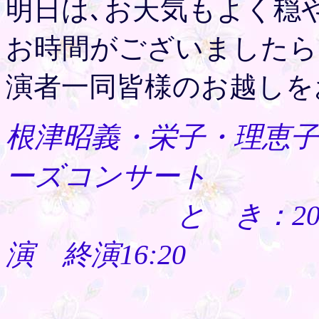
明日は､お天気もよく穏
お時間がございましたら
演者一同皆様のお越しを
根津昭義・栄子・理恵子
ーズコンサート
と き：2011年12
演 終演16:20
第1部13:00