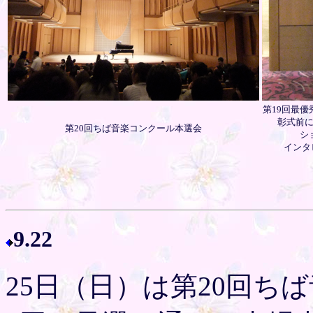
第19回最
彰式前に
第20回ちば音楽コンクール本選会
シ
インタ
9.22
25日（日）は第20回ち