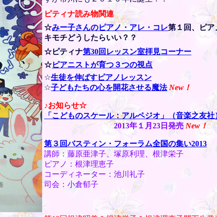
ピティナ読み物関連
☆
みー子さんのピアノ・アレ・コレ
第１回、ピア
キモチどうしたらいい？？
☆ピティナ
第30回レッスン室拝見コーナー
☆
ピアニストが育つ３つの視点
☆
生徒を伸ばすピアノレッスン
☆
子どもたちの心を開花させる魔法
New
！
♪お知らせ☆
「こどものスケール：アルペジオ」（音楽之友社
2013年１月23日発売
New
！
第３回バスティン・フォーラム全国の集い2013
講師：藤原亜津子、塚原利理、根津栄子
ピアノ：根津理恵子
コーディネーター：池川礼子
司会：小倉郁子