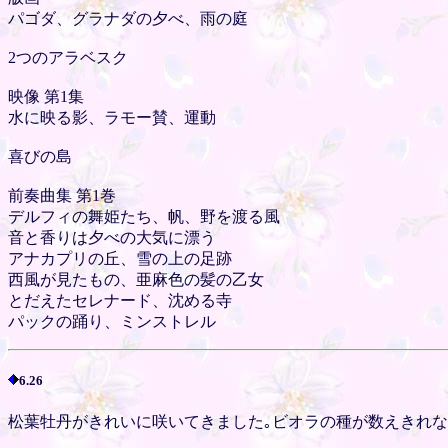
パゴダ、グラナダの夕べ、雨の庭
2つのアラベスク
映像 第1集
水に映る影、ラモー賛、運動
喜びの島
前奏曲集 第1巻
デルフィの舞姫たち、帆、野を渡る風
音と香りは夕べの大気に漂う
アナカプリの丘、雪の上の足跡
西風が見たもの、亜麻色の髪の乙女
とだえたセレナード、沈める寺
パックの踊り、ミンストレル
6.26
松葉牡丹がきれいに咲いてきました｡ビオラの種が数えきれ