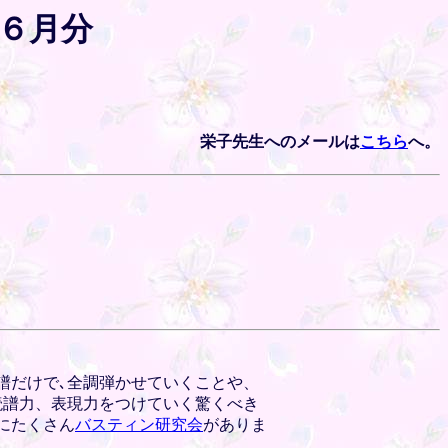
～６月分
栄子先生へのメールは
こちら
へ。
譜だけで､全調弾かせていくことや、
読譜力、表現力をつけていく驚くべき
にたくさん
バスティン研究会
がありま