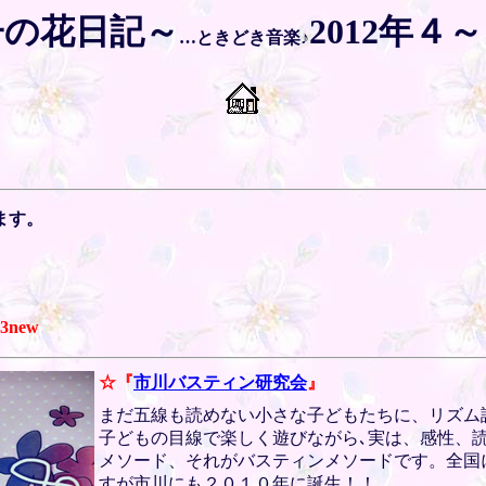
子の花日記～
2012年４
…ときどき音楽♪
ます。
23
new
☆『
市川バスティン研究会
』
まだ五線も読めない小さな子どもたちに、リズム
子どもの目線で楽しく遊びながら､実は、感性、
メソード、それがバスティンメソードです。全国
すが市川にも２０１０年に誕生！！