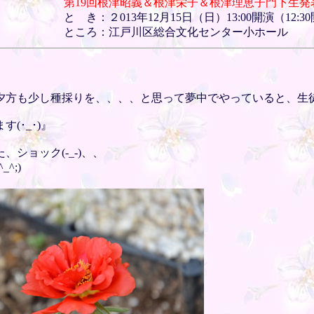
第19回根津昭義＆根津栄子＆根津理恵子門下生発
と き：２013年12月15日（日）13:00開演（12:3
ところ：江戸川区総合文化センター小ホール
夕方も少し種採りを、、、、と思って夢中でやっていると、生
(･_･)』
ショック(-_-)、、
^;)