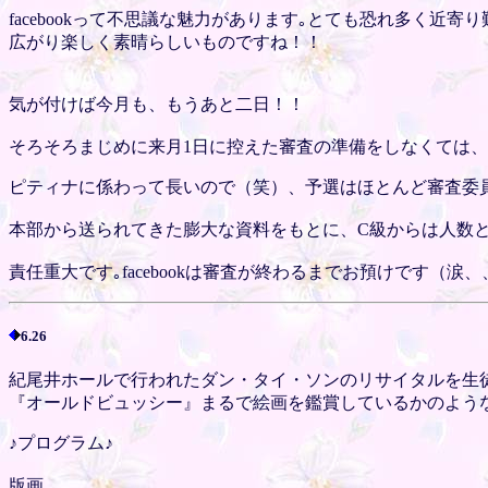
facebookって不思議な魅力があります｡とても恐れ多く
広がり楽しく素晴らしいものですね！！
気が付けば今月も、もうあと二日！！
そろそろまじめに来月1日に控えた審査の準備をしなくては
ピティナに係わって長いので（笑）、予選はほとんど審査委員長で
本部から送られてきた膨大な資料をもとに、C級からは人数
責任重大です｡facebookは審査が終わるまでお預けです（涙、
6.26
紀尾井ホールで行われたダン・タイ・ソンのリサイタルを生
『オールドビュッシー』まるで絵画を鑑賞しているかのよう
♪プログラム♪
版画