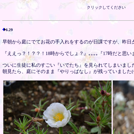
クリックしてください
6.29
早朝から庭にでてお花の手入れをするのが日課ですが、昨日
『ええっ？！？？！18時からでしょ？』｡｡｡｡『17時だと思います
ついに生徒に私のすごい『いでたち』を見られてしまいました、
朝見たら、庭にそのまま『やりっぱなし』が残っていました(^_