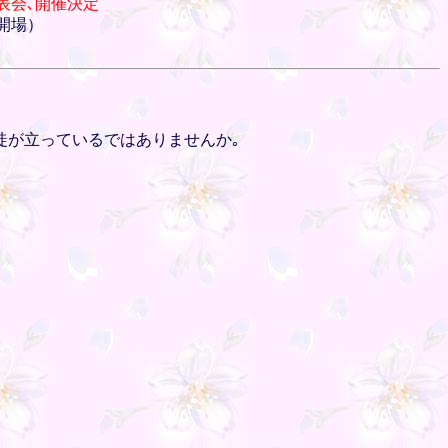
表会､開催決定
0開場）
徒が立っているではありませんか｡