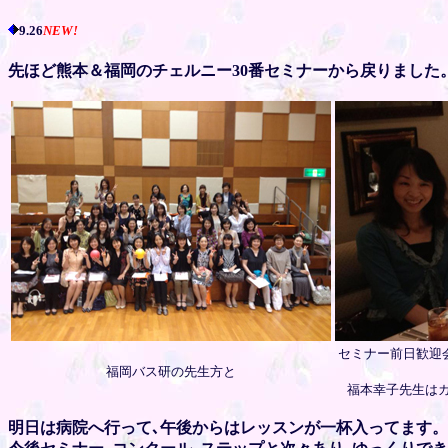
9.26
NEW
!
先ほど熊本＆福岡のチェルニー30番セミナーから戻りました
セミナー前日歓迎
福岡バス研の先生方と
福本幸子先生はカ
明日は病院へ行って､午後からはレッスンが一杯入ってます。