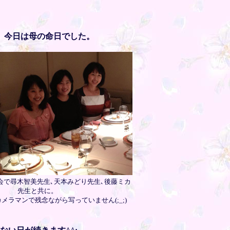
。今日は母の命日でした。
会で尋木智美先生､天本みどり先生､後藤ミカ
先生と共に。
メラマンで残念ながら写っていません(;_;)