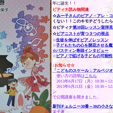
年に誕生！！
ピティナ読み物関連
☆
みー子さんのピアノ・アレ・コ
くない！！このキモチどうしたら
☆ピティナ
第30回レッスン室拝
☆
ピアニストが育つ３つの視点
☆
生徒を伸ばすピアノレッスン
☆
子どもたちの心を開花させる魔
☆バスティン巻頭インタビュー
☆
ピアノで拡げる子どもの可能性
♪お知らせ☆
「こどものスケール：アルペジオ
使い方の説明は
こちら
2013年6月17日（月）10:30
2013年6月21日（金）10:30
ン
で公開講座を開きました。
新刊チェルニー30番～30の小さ
栄子著