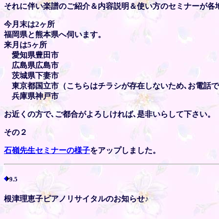
それに伴い楽譜のご紹介＆内容説明＆使い方のセミナーが各
今月末は2ヶ所
福岡県と熊本県へ伺います。
来月は5ヶ所
愛知県豊田市
広島県広島市
茨城県下妻市
東京都国立市（こちらはチラシが存在しないため､お電話でお申
兵庫県神戸市
お近くの方で､ご都合がよろしければ､是非いらして下さい。
その２
石嶺先生セミナーの様子
をアップしました。
9.5
根津理恵子ピアノリサイタルのお知らせ♪