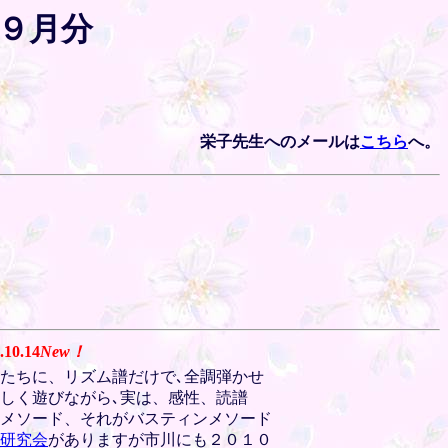
～９月分
栄子先生へのメールは
こちら
へ。
.10.14
New
！
たちに、リズム譜だけで､全調弾かせ
しく遊びながら､実は、感性、読譜
メソード、それがバスティンメソード
研究会
がありますが市川にも２０１０