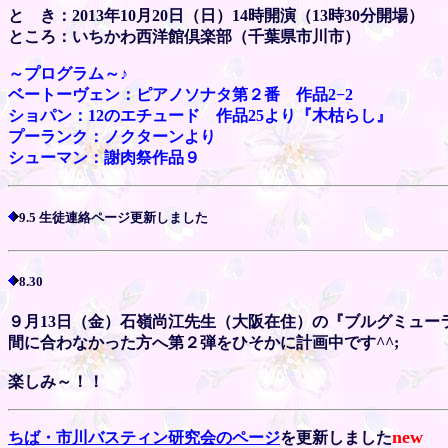
と き：2013年10月20日（日）14時開演（13時30分開場）
ところ：いちかわ西洋館倶楽部（千葉県市川市）
～プログラム～♪
ベートーヴェン：ピアノソナタ第２番 作品2−2
ショパン：12のエチュード 作品25より『木枯らし』
プーランク：ノクターンより
シューマン：謝肉祭作品９
9.5 生徒連絡ページ更新しました
8.30
９月13日（金）石嶺尚江先生（大阪在住）の『ブルグミュー
間に合わなかった方へ第２弾をひそかに計画中です^^;
楽しみ～！！
new
ちば・市川バスティン研究会のページ
を更新しました