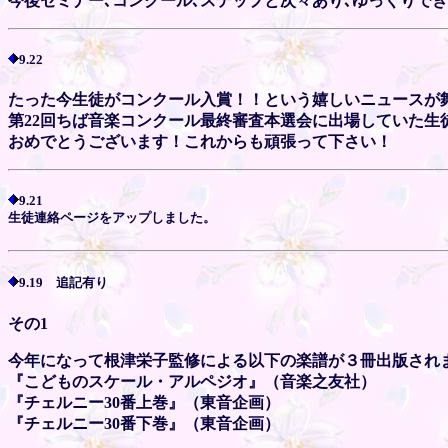
今後セミナー､コンクール､ステップと次々あり､ゆっくりでき
9.22
たった今生徒がコンクール入賞！！という嬉しいニュースが
第22回ちば音楽コンクール最終審査本選会に出場していた生
おめでとうございます！これからも頑張って下さい！
9.21
生徒連絡ページをアップしました。
9.19 追記有り
その1
今年になって根津栄子監修による以下の楽譜が３冊出版され
『こどものスケール・アルペジオ』（音楽之友社）
『チェルニー30番上巻』（東音企画）
『チェルニー30番下巻』（東音企画）