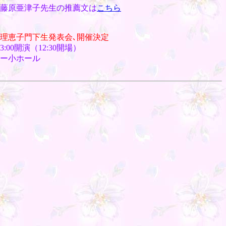
藤原亜津子先生の推薦文は
こちら
津理恵子門下生発表会､開催決定
:00開演（12:30開場）
ー小ホール