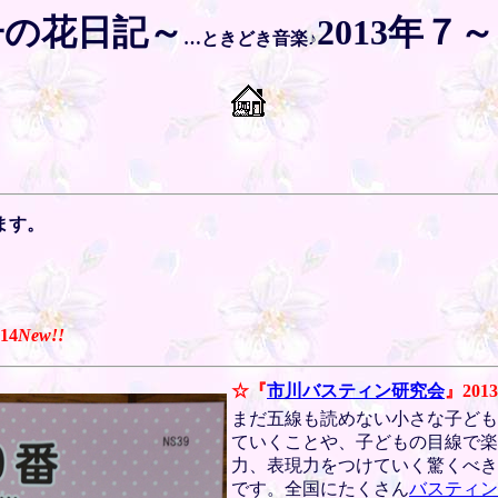
子の花日記～
2013年７
…ときどき音楽♪
ます。
.14
New!!
☆『
市川バスティン研究会
』
2013
まだ五線も読めない小さな子ども
ていくことや、子どもの目線で楽
力、表現力をつけていく驚くべき
です。全国にたくさん
バスティン