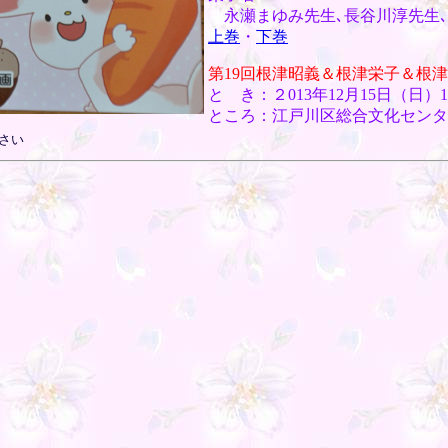
永瀬まゆみ先生､長谷川淳先生､
上巻
・
下巻
第19回根津昭義＆根津栄子＆根
と き：２013年12月15日（日）13
ところ：江戸川区総合文化センタ
さい