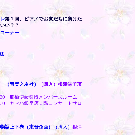
レ
第１回、ピアノでお友だちに負けた
いい？？
見コーナー
法
」（音楽之友社）
（購入）根津栄子著
～12:30 船橋伊藤楽器メンバーズルーム
～12:30 ヤマハ銀座店６階コンサートサロ
な物語上下巻（東音企画）
（購入）
根津