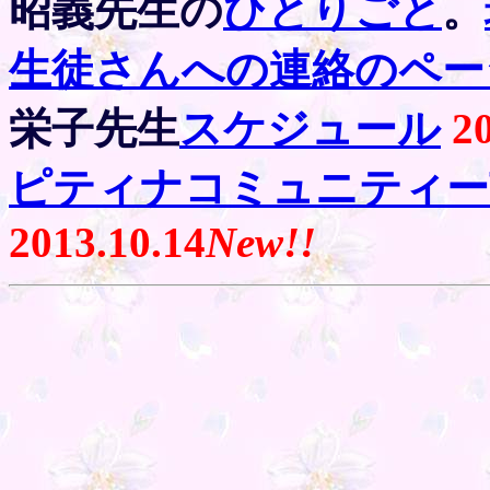
昭義先生の
ひとりごと
。
生徒さんへの連絡のペー
栄子先生
スケジュール
2
ピティナコミュニティー
201
3.10.14
New!!