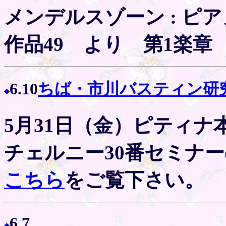
メンデルスゾーン : 
作品49 より 第1楽章
6.10
ちば・市川バスティン研
5月31日（金）ピティ
チェルニー30番セミナ
こちら
をご覧下さい。
6.7