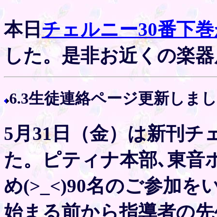
本日
チェルニー30番下
した。是非お近くの楽器
6.3生徒連絡ページ更新しま
5月31日（金）は新刊チ
た。ピティナ本部､東音
め(>_<)90名のご参加
始まる前から指導者の先