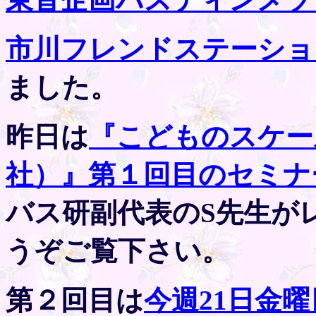
市川フレンドステーショ
ました。
昨日は
『こどものスケー
社）』第１回目のセミナ
バス研副代表のS先生が
うぞご覧下さい。
第２回目は
今週21日金曜