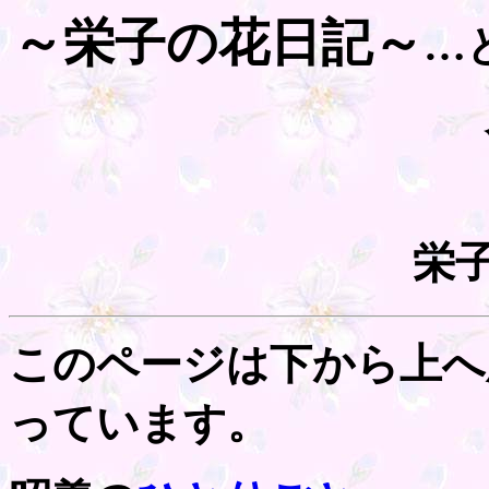
～栄子の花日記～
…
栄
このページは下から上へ
っています。