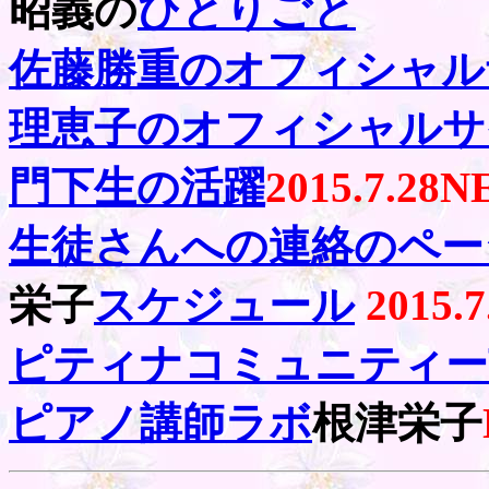
昭義の
ひとりごと
佐藤勝重のオフィシャル
理恵子のオフィシャルサ
門下生の活躍
2015.7.28
N
生徒さんへの連絡のペー
栄子
スケジュール
2015.
ピティナコミュニティー
ピアノ講師ラボ
根津栄子