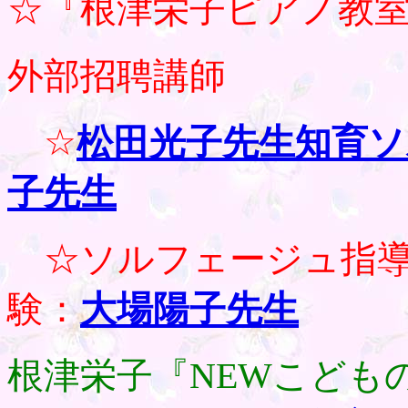
☆『根津栄子ピアノ教
外部招聘講師
☆
松田光子先生知育ソ
子先生
☆ソルフェージュ指導
験：
大場陽子先生
根津栄子『NEWこども