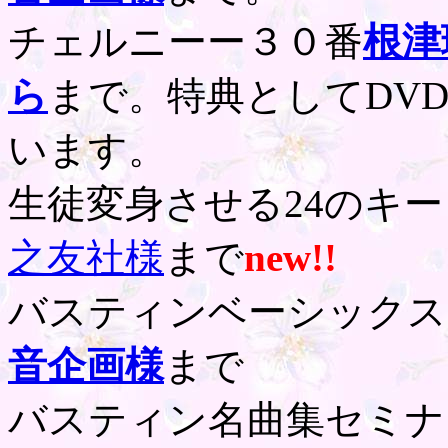
チェルニーー３０番
根津
ら
まで。特典としてDV
います。
生徒変身させる24のキ
之友社様
まで
new!!
バスティンベーシックス
音企画様
まで
バスティン名曲集セミナ