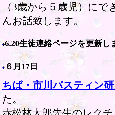
（3歳から５歳児）にで
んお話致します。
6.20生徒連絡ページを更新し
６月17日
ちば・市川バスティン研
た。
赤松林太郎先生のレクチ