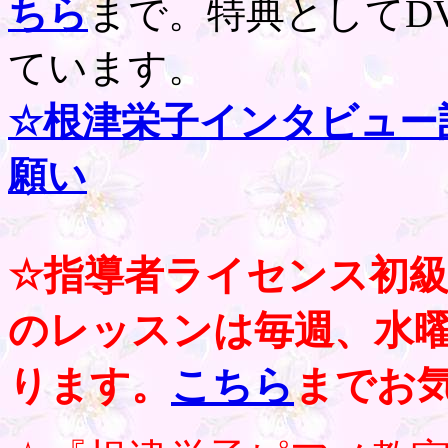
ちら
まで。特典としてD
ています。
☆根津栄子インタビュー
願い
☆指導者ライセンス初
のレッスンは毎週、水
ります。
こちら
までお