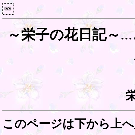

～栄子の花日記～
…
このページは下から上へ