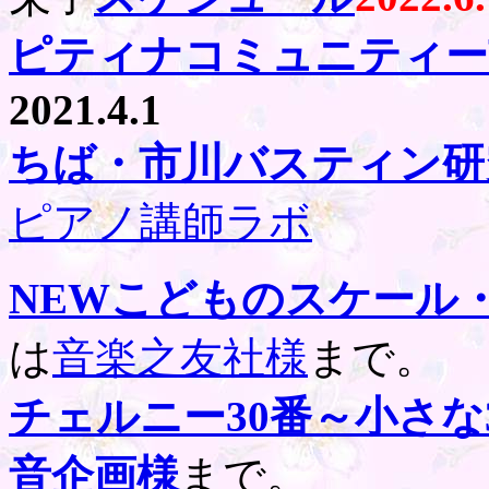
ピティナコミュニティー
2021.4.1
ちば・市川バスティン研
ピアノ講師ラボ
NEWこどものスケール
は
音楽之友社様
まで。
チェルニー30番～小さな
音企画様
まで。