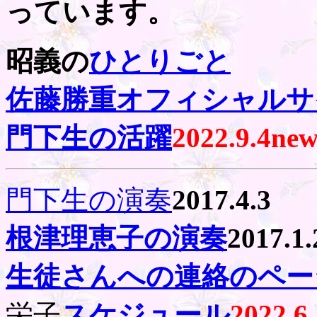
っています。
昭義の
ひとりごと
佐藤勝重オフィシャルサ
門下生の活躍
2022.
9.4new
門下生の演奏
2017.4.3
根津理恵子の演奏
2017.1.
生徒さんへの連絡のペー
栄子
スケジュール
2022.6