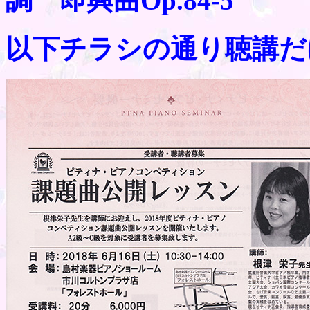
調 即興曲Op.84-5
以下チラシの通り聴講だ