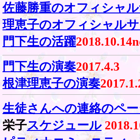
佐藤勝重のオフィシャル
理恵子のオフィシャルサ
門下生の活躍
2018.10.14
n
門下生の演奏
2017.4.3
根津理恵子の演奏
2017.1.
生徒さんへの連絡のペー
栄子
スケジュール
2018.1