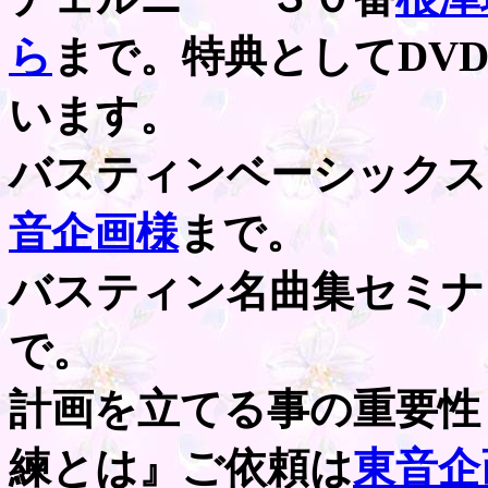
ら
まで。特典としてDV
います。
バスティンベーシックス
音企画様
まで。
バスティン名曲集セミナ
で。
計画を立てる事の重要性
練とは』ご依頼は
東音企