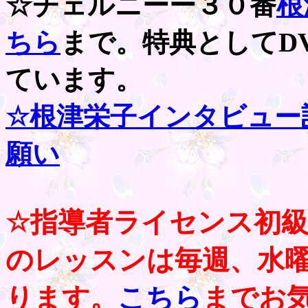
☆チェルニーー３０番
根
ちら
まで。特典としてD
ています。
☆根津栄子インタビュー
願い
☆指導者ライセンス初
のレッスンは毎週、水
ります。
こちら
までお