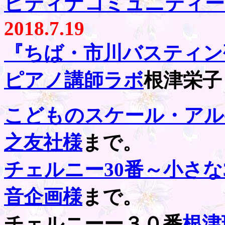
ピティナコミュニティー
2018.7.19
『
ちば・市川バスティン
ピアノ講師ラボ
根津栄子
こどものスケール・アル
之友社様
まで。
チェルニー30番～小さな
音企画様
まで。
チェルニーー３０番
根津