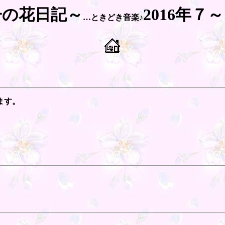
子の花日記～
2016年７
…ときどき音楽♪
ます。