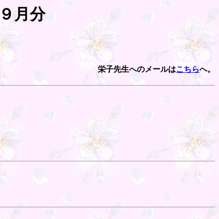
～９月分
栄子先生へのメールは
こちら
へ。