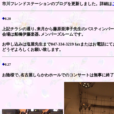
市川フレンドステーションのブログを更新しました。詳細は
8.28
上記チラシの通り､来月から藤原亜津子先生のバスティンパ
会場は船橋伊藤楽器､メンバーズルームです。
お申し込みは塩屋先生まで047-334-3219 faxまたはお電話に
どうぞよろしくお願い致します。
8.27
お陰様で､名古屋しらかわホールでのコンサートは無事に終