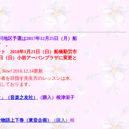
地区予選は2017年12月25日（月）船
す 。
ト 2018年1月21日（日）船橋勤労市
8日（日）
小岩アーバンプラザに変更と
ら
New!
2016.12.14更新
導者を目指す先生方のレッスンは水、
施しております。
オ」（音楽之友社）
（購入）根津栄子
さな物語上下巻（東音企画）
（購入）
根