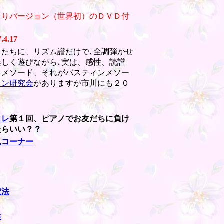
くりバージョン（世界初）のＤＶＤ付
.4.17
たちに、リズム譜だけで､全調弾かせ
しく遊びながら､実は、感性、読譜
きメソード、それがバスティンメソー
ィン研究会
がありますが市川にも２０
コレ
第１回、ピアノでお友だちに負け
たらいい？？
見コーナー
魔法
性