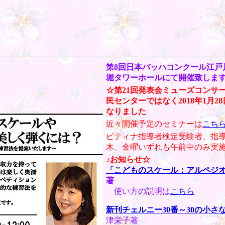
第8回日本バッハコンクール江戸川
堀タワーホールにて開催致しま
☆第21回発表会ミューズコンサー
民センターではなく2018年1月2
なりました
近々開催予定のセミナーは
こち
ピティナ指導者検定受験者、指
木、金曜いずれも午前中のみ実
♪お知らせ☆
「こどものスケール：アルペジ
著
使い方の説明は
こちら
新刊チェルニー30番～30の小
津栄子著