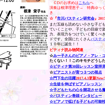
ＣDのお求めは
こちら
へ
演奏は根津理恵子→ 特典ゆっ
き
☆『
市川バスティン研究会
』
2017
まだ五線も読めない小さな子ども
ていくことや、子どもの目線で楽
力、表現力をつけていく驚くべ
ドです。全国にたくさん
バステ
１０年に誕生！！
ピティナ読み物関連
☆
みー子さんのピアノ・アレ・
たくない！！このキモチどうし
☆ピティナ
第30回レッスン室拝
☆
ピアニストが育つ３つの視点
☆
門下生の活躍
2017.4.3更新
New!
☆
生徒を伸ばすピアノレッスン
☆
子どもたちの心を開花させる
☆バスティン巻頭インタビュー
☆
ピアノで拡げる子どもの可能