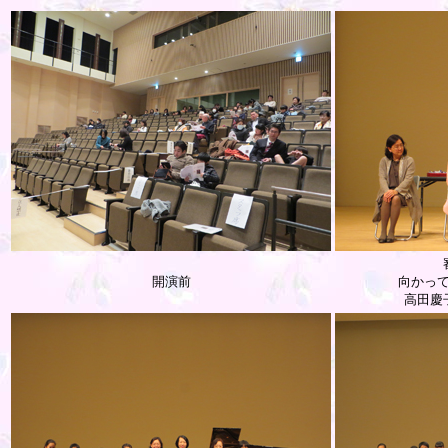
開演前
向かっ
高田慶