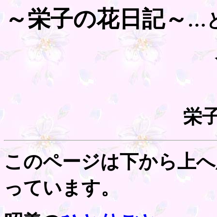
～栄子の花日記～
…
栄
このページは下から上へ
っています。