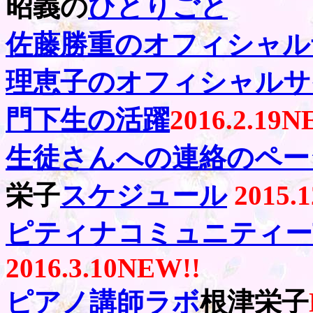
昭義の
ひとりごと
佐藤勝重のオフィシャル
理恵子のオフィシャルサ
門下生の活躍
2016.2.19
N
生徒さんへの連絡のペー
栄子
スケジュール
2015.1
ピティナコミュニティー
2016.3.10
NEW!!
ピアノ講師ラボ
根津栄子