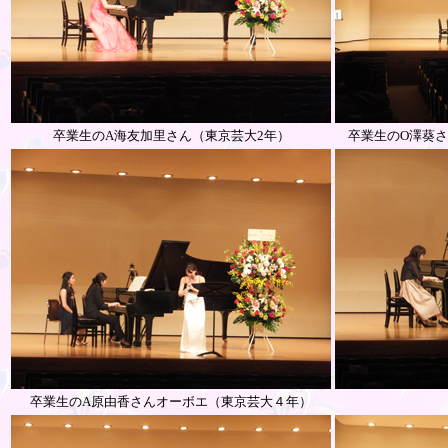
卒業生のA海友加里さん（東京芸大2年）
卒業生のO澤葵
卒業生のA原由香さんオーボエ（東京芸大４年）