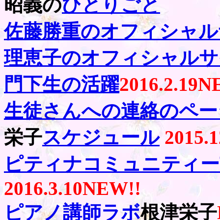
昭義の
ひとりごと
佐藤勝重のオフィシャル
理恵子のオフィシャルサ
門下生の活躍
2016.2.19
N
生徒さんへの連絡のペー
栄子
スケジュール
2015.1
ピティナコミュニティー
2016.3.10
NEW!!
ピアノ講師ラボ
根津栄子