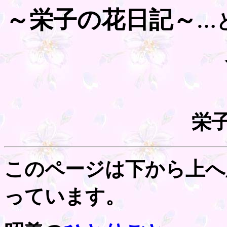
～栄子の花日記～
…
栄
このページは下から上へ
っています。