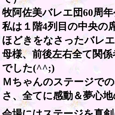
牧阿佐美バレエ団60周年
私は１階4列目の中央の
ほどきをなさったバレエ
母様、前後左右全て関係
でした(^^;)
Ｍちゃんのステージでの
さ、全てに感動＆夢心地
会場にはステージを真剣