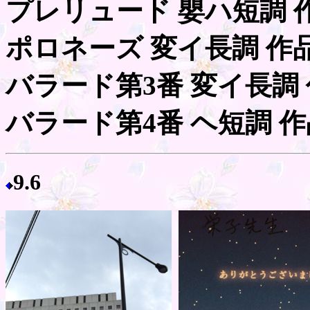
プレリュード 嬰ハ短調 作
ポロネーズ 変イ長調 作品
バラード第3番 変イ長調 
バラード第4番 ヘ短調 作
9.6