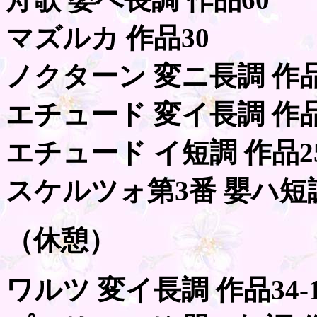
マズルカ 作品30
ノクターン 変ニ長調 作品2
エチュード 変イ長調 作品1
エチュード イ短調 作品25
スケルツォ第3番 嬰ハ短調
（休憩）
ワルツ 変イ長調 作品34