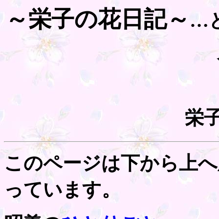
～栄子の花日記～
…
栄
このページは下から上へ
っています。