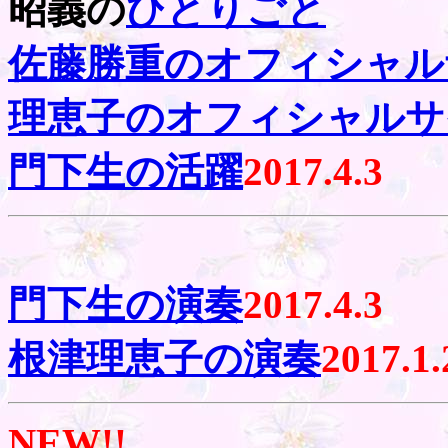
昭義の
ひとりごと
佐藤勝重のオフィシャル
理恵子のオフィシャルサ
門下生の活躍
2017.4.3
門下生の演奏
2017.4.3
根津理恵子の演奏
2017.1.
NEW!!