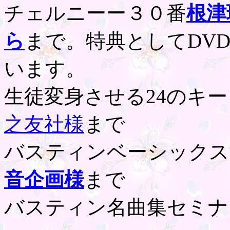
チェルニーー３０番
根津
ら
まで。特典としてDV
います。
生徒変身させる24のキ
之友社様
まで
バスティンベーシックス
音企画様
まで
バスティン名曲集セミナ