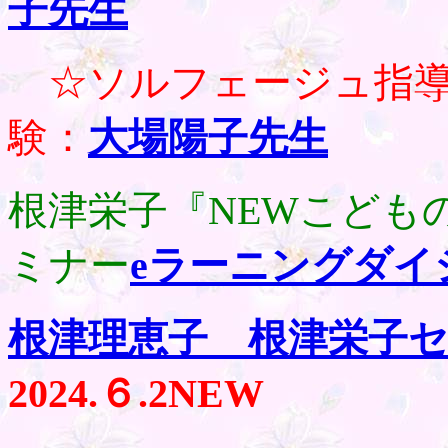
子先生
☆ソルフェージュ指導
験：
大場陽子先生
根津栄子『NEWこども
ミナー
eラーニングダイ
根津理恵子 根津栄子
2024.
６.2
NEW