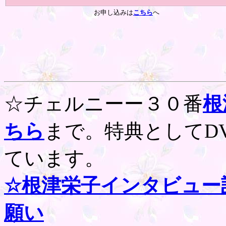
お申し込みは
こちら
へ
☆チェルニーー３０番
根
ちら
まで。特典としてD
ています。
☆根津栄子インタビュー
願い