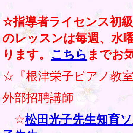
☆指導者ライセンス初
のレッスンは毎週、水
ります。
こちら
までお
☆『根津栄子ピアノ教
外部招聘講師
☆
松田光子先生知育ソ