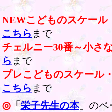
NEWこどものスケール
こちら
まで
チェルニー30番～小さ
ら
まで
プレこどものスケール
こちら
まで
◎
「
栄子先生の本
」のペ