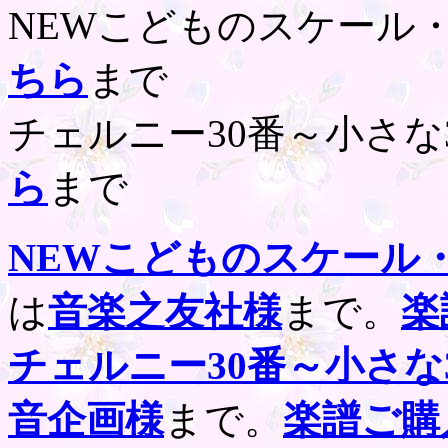
NEWこどものスケール
ちら
まで
チェルニー30番～小さな
ら
まで
NEWこどものスケール
は
音楽之友社様
まで。
楽
チェルニー30番～小さな
音企画様
まで。
楽譜ご購