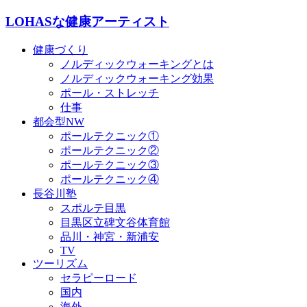
LOHASな健康アーティスト
健康づくり
ノルディックウォーキングとは
ノルディックウォーキング効果
ポール・ストレッチ
仕事
都会型NW
ポールテクニック①
ポールテクニック②
ポールテクニック③
ポールテクニック④
長谷川塾
スポルテ目黒
目黒区立碑文谷体育館
品川・神宮・新浦安
TV
ツーリズム
セラピーロード
国内
海外