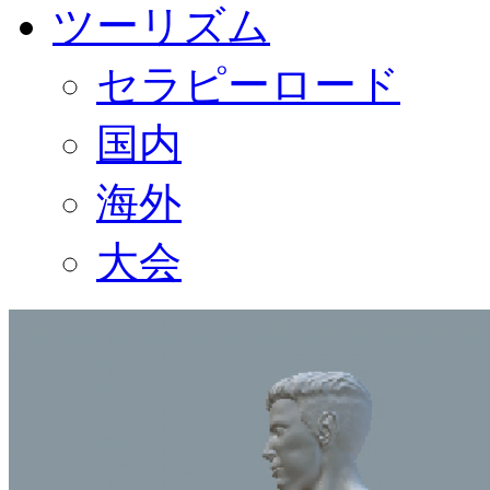
ツーリズム
セラピーロード
国内
海外
大会