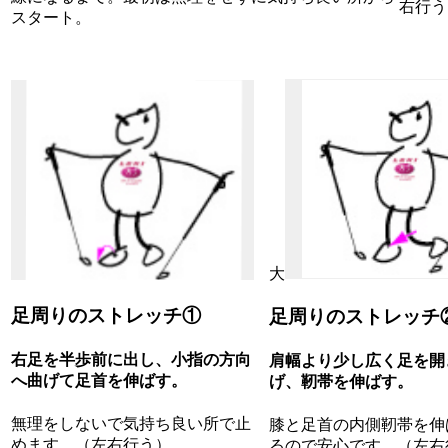
右行う
スタート。
大
足周りのストレッチ①
足周りのストレッチ
右足を半歩前に出し、小指の方向
肩幅より少し広く足を開
へ曲げて足首を伸ばす。
げ、靭帯を伸ばす。
無理をしないで気持ち良い所で止
膝と足首の内側靭帯を伸
めます。（左右行う）
るので安心です。（左右