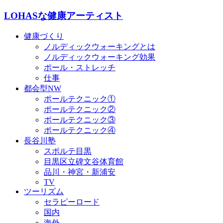
LOHASな健康アーティスト
健康づくり
ノルディックウォーキングとは
ノルディックウォーキング効果
ポール・ストレッチ
仕事
都会型NW
ポールテクニック①
ポールテクニック②
ポールテクニック③
ポールテクニック④
長谷川塾
スポルテ目黒
目黒区立碑文谷体育館
品川・神宮・新浦安
TV
ツーリズム
セラピーロード
国内
海外