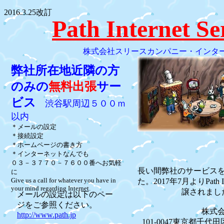
2016.3.25改訂
Path Internet Se
株式会社スリースカンパニー・インタ
弊社所在地近隣の方
のみの
無料出張
サー
ビス
渋谷駅周辺５００ｍ
以内
＊メールの設定
＊接続設定
＊ホームページの書き方
＊インターネットなんでも
０３－３７７０－７６００番へお気軽
長い間弊社のサービス
に
Give us a call for whatever you have in
た。2017年7月よりPath I
your mind regarding Internet.
譲されまし
メールの設定は以下のペー
ジをご参照ください。
株式
http://www.path.jp
101-0047東京都千